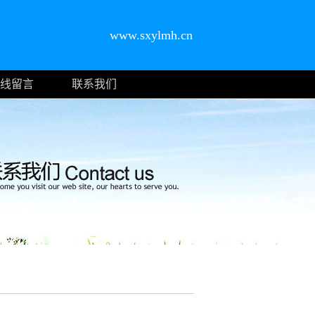
www.sxylmh.cn
线留言
联系我们